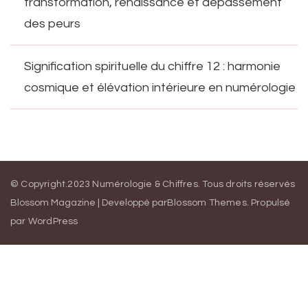
transformation, renaissance et dépassement
des peurs
Signification spirituelle du chiffre 12 : harmonie
cosmique et élévation intérieure en numérologie
© Copyright.2023 Numérologie & Chiffres. Tous droits réservés
Blossom Magazine | Developpé par
Blossom Themes
.
Propulsé
par
WordPress