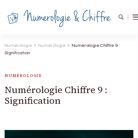
Numérologie & Chiffres
Explorez les mystères des chiffres et forgez votre
destin
Numérologie
Numérologie
Numérologie Chiffre 9 :
Signification
NUMÉROLOGIE
Numérologie Chiffre 9 :
Signification