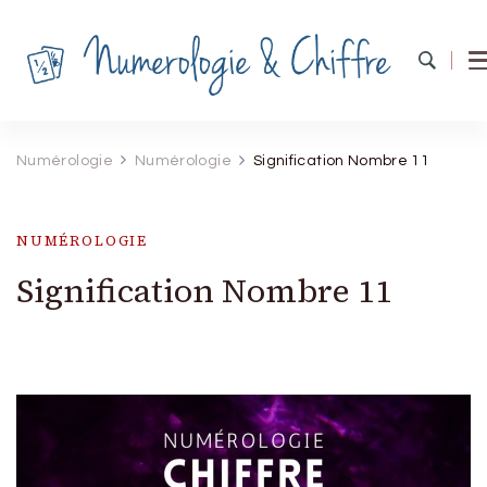
Numérologie & Chiffres
Explorez les mystères des chiffres et forgez votre
destin
Numérologie
Numérologie
Signification Nombre 11
NUMÉROLOGIE
Signification Nombre 11