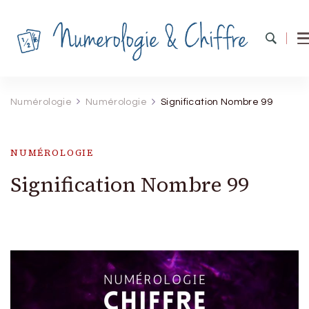
Numérologie & Chiffres
Explorez les mystères des chiffres et forgez votre
destin
Numérologie
Numérologie
Signification Nombre 99
NUMÉROLOGIE
Signification Nombre 99